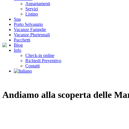
Appartamenti
Servizi
Listino
Spa
Porto Selvaggio
Vacanze Famiglie
Vacanze Pluriennali
Pacchetti
Blog
Info
Check-in online
Richiedi Preventivo
Contatti
Andiamo alla scoperta delle Ma