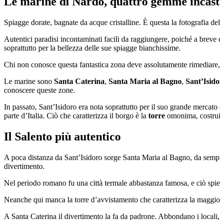
Le marine di Nardò, quattro gemme incaston
Spiagge dorate, bagnate da acque cristalline. È questa la fotografia del 
Autentici paradisi incontaminati facili da raggiungere, poiché a breve d
soprattutto per la bellezza delle sue spiagge bianchissime.
Chi non conosce questa fantastica zona deve assolutamente rimediare, m
Le marine sono
Santa Caterina
,
Santa Maria al Bagno
,
Sant’Isido
conoscere queste zone.
In passato, Sant’Isidoro era nota soprattutto per il suo grande mercato
parte d’Italia. Ciò che caratterizza il borgo è la
torre
omonima, costruit
Il Salento più autentico
A poca distanza da Sant’Isidoro sorge Santa Maria al Bagno, da sempre
divertimento.
Nel periodo romano fu una città termale abbastanza famosa, e ciò spieg
Neanche qui manca la torre d’avvistamento che caratterizza la maggior 
A Santa Caterina il divertimento la fa da padrone. Abbondano i locali, i