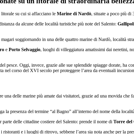
ate su un litorale di straordinaria bellezz
litorale su cui si affacciano le
Marine di Nardò
, situate a poco più di
istanza da alcune delle località turistiche più note del Salento:
Gallipol
agari soggiornando in una delle quattro marine di Nardò, località strate
ro
e
Porto Selvaggio
, luoghi di villeggiatura amatissimi dai neretini, 
 del pesce. Oggi, invece, grazie alle sue splendide spiagge dorate, ha co
a nel corso del XVI secolo per proteggere l’area da eventuali incursion
 una delle marine più amate dai visitatori, grazie ad una movida che fa
a la presenza del termine “al Bagno” all’interno del nome della localit
parte delle cittadine costiere del Salento: prende il nome di
Torre del
 ristoranti e i luoghi di ritrovo, sebbene l’area sia nota anche per la p