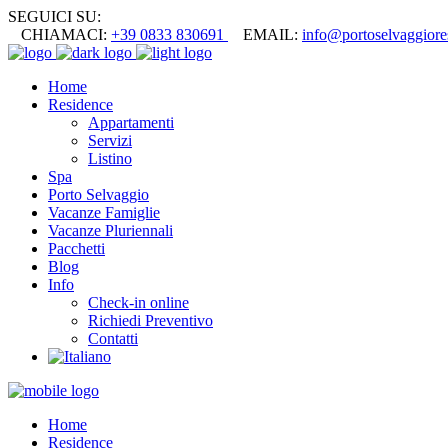
SEGUICI SU:
CHIAMACI:
+39 0833 830691
EMAIL:
info@portoselvaggiores
Home
Residence
Appartamenti
Servizi
Listino
Spa
Porto Selvaggio
Vacanze Famiglie
Vacanze Pluriennali
Pacchetti
Blog
Info
Check-in online
Richiedi Preventivo
Contatti
Home
Residence