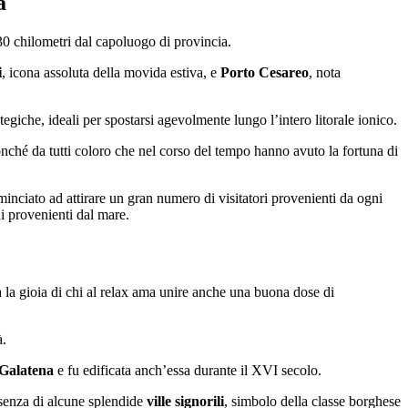
a
 30 chilometri dal capoluogo di provincia.
i
, icona assoluta della movida estiva, e
Porto Cesareo
, nota
giche, ideali per spostarsi agevolmente lungo l’intero litorale ionico.
nonché da tutti coloro che nel corso del tempo hanno avuto la fortuna di
minciato ad attirare un gran numero di visitatori provenienti da ogni
i provenienti dal mare.
 la gioia di chi al relax ama unire anche una buona dose di
à.
 Galatena
e fu edificata anch’essa durante il XVI secolo.
resenza di alcune splendide
ville signorili
, simbolo della classe borghese