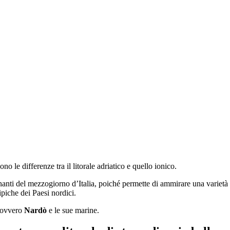
o le differenze tra il litorale adriatico e quello ionico.
cinanti del mezzogiorno d’Italia, poiché permette di ammirare una varietà 
ipiche dei Paesi nordici.
, ovvero
Nardò
e le sue marine.