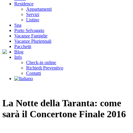
Residence
Appartamenti
Servizi
Listino
Spa
Porto Selvaggio
Vacanze Famiglie
Vacanze Pluriennali
Pacchetti
Blog
Info
Check-in online
Richiedi Preventivo
Contatti
La Notte della Taranta: come
sarà il Concertone Finale 2016