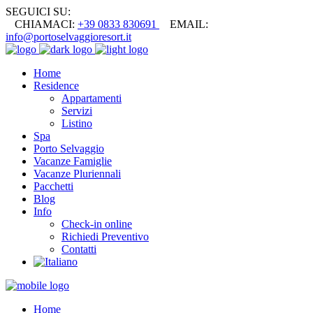
SEGUICI SU:
CHIAMACI:
+39 0833 830691
EMAIL:
info@portoselvaggioresort.it
Home
Residence
Appartamenti
Servizi
Listino
Spa
Porto Selvaggio
Vacanze Famiglie
Vacanze Pluriennali
Pacchetti
Blog
Info
Check-in online
Richiedi Preventivo
Contatti
Home