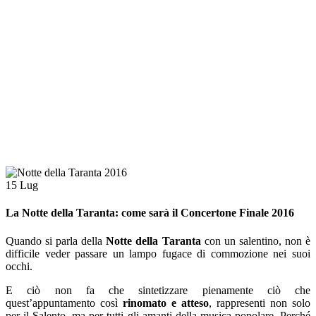
15
Lug
La Notte della Taranta: come sarà il Concertone Finale 2016
Quando si parla della
Notte della Taranta
con un salentino, non è
difficile veder passare un lampo fugace di commozione nei suoi
occhi.
E ciò non fa che sintetizzare pienamente ciò che
quest’appuntamento così
rinomato e atteso
, rappresenti non solo
per il Salento, ma per tutti gli amanti della musica popolare. Perché