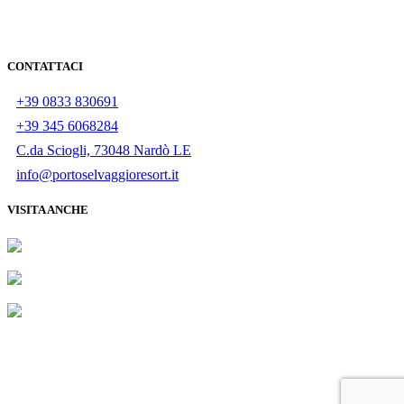
CONTATTACI
+39 0833 830691
+39 345 6068284
C.da Sciogli, 73048 Nardò LE
info@portoselvaggioresort.it
VISITA ANCHE
I.COS. TURISMO S.R.L., LIT. S.ISIDORO-S.CATERINA KM.2
- 73048 - NARDO' (LE), Rea: 272400, Partita IVA: 04181620750 -
Codice CIS: LE075052044S0007013 - © 2020 All rights reserved.
+39 0833
PRENOTA
Powered by
Envision