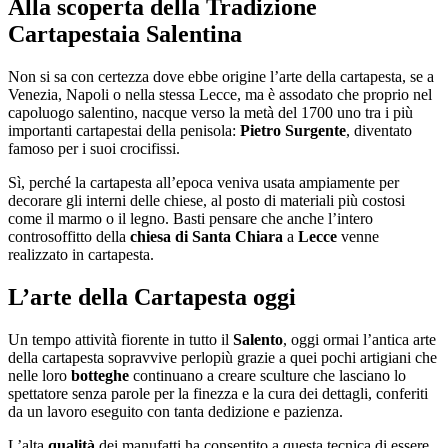
Alla scoperta della Tradizione
Cartapestaia Salentina
Non si sa con certezza dove ebbe origine l’arte della cartapesta, se a
Venezia, Napoli o nella stessa Lecce, ma è assodato che proprio nel
capoluogo salentino, nacque verso la metà del 1700 uno tra i più
importanti cartapestai della penisola:
Pietro Surgente
, diventato
famoso per i suoi crocifissi.
Sì, perché la cartapesta all’epoca veniva usata ampiamente per
decorare gli interni delle chiese, al posto di materiali più costosi
come il marmo o il legno. Basti pensare che anche l’intero
controsoffitto della
chiesa di
Santa Chiara
a
Lecce
venne
realizzato in cartapesta.
L’arte della Cartapesta oggi
Un tempo attività fiorente in tutto il
Salento
, oggi ormai l’antica arte
della cartapesta sopravvive perlopiù grazie a quei pochi artigiani che
nelle loro
botteghe
continuano a creare sculture che lasciano lo
spettatore senza parole per la finezza e la cura dei dettagli, conferiti
da un lavoro eseguito con tanta dedizione e pazienza.
L’alta
qualità
dei manufatti ha consentito a questa tecnica di essere