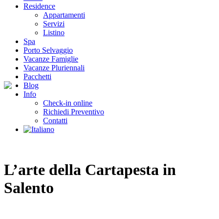
Residence
Appartamenti
Servizi
Listino
Spa
Porto Selvaggio
Vacanze Famiglie
Vacanze Pluriennali
Pacchetti
Blog
Info
Check-in online
Richiedi Preventivo
Contatti
L’arte della Cartapesta in
Salento