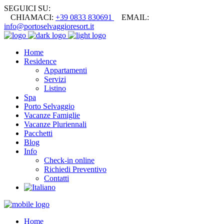
SEGUICI SU:
CHIAMACI:
+39 0833 830691
EMAIL:
info@portoselvaggioresort.it
Home
Residence
Appartamenti
Servizi
Listino
Spa
Porto Selvaggio
Vacanze Famiglie
Vacanze Pluriennali
Pacchetti
Blog
Info
Check-in online
Richiedi Preventivo
Contatti
Home