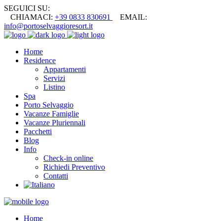
SEGUICI SU:
CHIAMACI:
+39 0833 830691
EMAIL:
info@portoselvaggioresort.it
Home
Residence
Appartamenti
Servizi
Listino
Spa
Porto Selvaggio
Vacanze Famiglie
Vacanze Pluriennali
Pacchetti
Blog
Info
Check-in online
Richiedi Preventivo
Contatti
Home