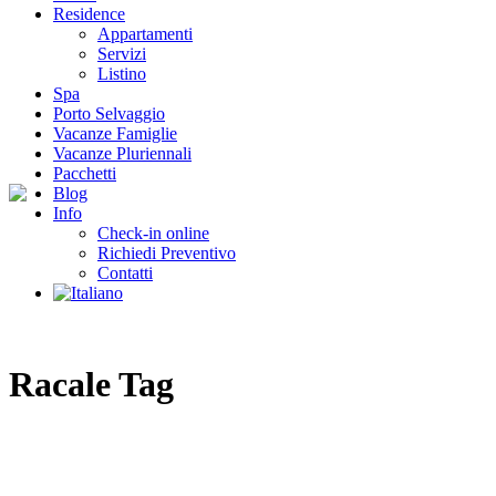
Residence
Appartamenti
Servizi
Listino
Spa
Porto Selvaggio
Vacanze Famiglie
Vacanze Pluriennali
Pacchetti
Blog
Info
Check-in online
Richiedi Preventivo
Contatti
Racale Tag