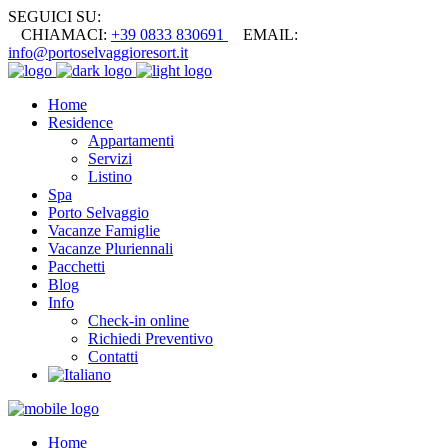
SEGUICI SU:
CHIAMACI:
+39 0833 830691
EMAIL:
info@portoselvaggioresort.it
Home
Residence
Appartamenti
Servizi
Listino
Spa
Porto Selvaggio
Vacanze Famiglie
Vacanze Pluriennali
Pacchetti
Blog
Info
Check-in online
Richiedi Preventivo
Contatti
Home