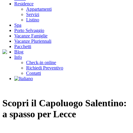
Residence
Appartamenti
Servizi
Listino
Spa
Porto Selvaggio
Vacanze Famiglie
Vacanze Pluriennali
Pacchetti
Blog
Info
Check-in online
Richiedi Preventivo
Contatti
Scopri il Capoluogo Salentino:
a spasso per Lecce