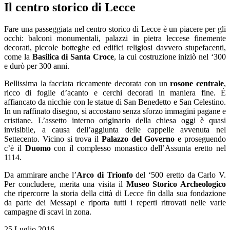
Il centro storico di Lecce
Fare una passeggiata nel centro storico di Lecce è un piacere per gli
occhi: balconi monumentali, palazzi in pietra leccese finemente
decorati, piccole botteghe ed edifici religiosi davvero stupefacenti,
come la
Basilica di Santa Croce
, la cui costruzione iniziò nel ‘300
e durò per 300 anni.
Bellissima la facciata riccamente decorata con un
rosone centrale
,
ricco di foglie d’acanto e cerchi decorati in maniera fine. É
affiancato da nicchie con le statue di San Benedetto e San Celestino.
In un raffinato disegno, si accostano senza sforzo immagini pagane e
cristiane. L’assetto interno originario della chiesa oggi è quasi
invisibile, a causa dell’aggiunta delle cappelle avvenuta nel
Settecento. Vicino si trova il
Palazzo del Governo
e proseguendo
c’è il
Duomo
con il complesso monastico dell’Assunta eretto nel
1114.
Da ammirare anche l’
Arco di Trionfo
del ‘500 eretto da Carlo V.
Per concludere, merita una visita il
Museo Storico Archeologico
che ripercorre la storia della città di Lecce fin dalla sua fondazione
da parte dei Messapi e riporta tutti i reperti ritrovati nelle varie
campagne di scavi in zona.
25 Luglio 2016