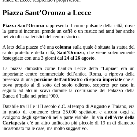
Piazza Sant’Oronzo a Lecce
Piazza Sant’Oronzo
rappresenta il cuore pulsante della città, dove
la gente si incontra, prende un caffè o un rustico nei tanti bar anche
nei vicoli caratteristici del centro storico.
A lato della piazza c’è una
colonna
sulla quale è situata la statua del
santo protettore della città,
Sant’Oronzo
, che viene solennemente
festeggiato con una 3 giorni dal
24 al 26 agosto
.
La piazza dimostra come l’antica Lecce detta “Lupiae” era un
importante centro commerciale dell’antica Roma, a riprova della
presenza di una
porzione dell’anfiteatro di epoca imperiale
che si
trova proprio al di sotto del suolo odierno, scoperto per caso in
seguito ad alcuni scavi durante la costruzione del Palazzo della
Banca d’Italia nei primi ‘900.
Databile tra il I e il II secolo d.C. al tempo di Augusto e Traiano, era
in grado di contenere circa 25.000 spettatori e ancora oggi si
svolgono degli spettacoli nella parte visibile. In
via dell’Arte della
Cartapesta
c’è un altro anfiteatro più piccolo di 19 m di diametro
incastonato tra le case, ma molto suggestivo.