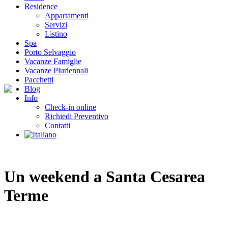
Residence
Appartamenti
Servizi
Listino
Spa
Porto Selvaggio
Vacanze Famiglie
Vacanze Pluriennali
Pacchetti
Blog
Info
Check-in online
Richiedi Preventivo
Contatti
Un weekend a Santa Cesarea
Terme