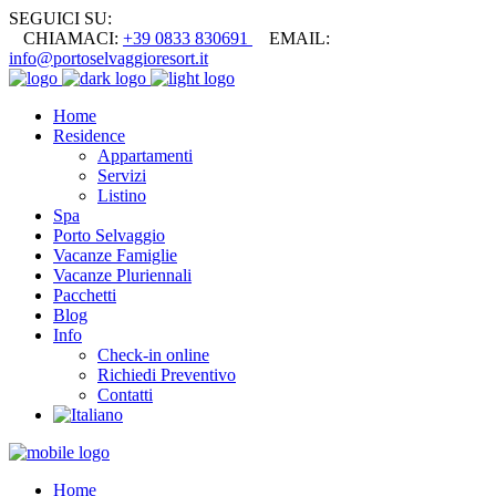
SEGUICI SU:
CHIAMACI:
+39 0833 830691
EMAIL:
info@portoselvaggioresort.it
Home
Residence
Appartamenti
Servizi
Listino
Spa
Porto Selvaggio
Vacanze Famiglie
Vacanze Pluriennali
Pacchetti
Blog
Info
Check-in online
Richiedi Preventivo
Contatti
Home