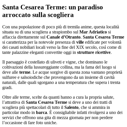
Santa Cesarea Terme: un paradiso
arroccato sulla scogliera
Con una popolazione di poco più di tremila anime, questa località
situata su di una scogliera a strapiombo sul
Mar Adriatico
si
affaccia direttamente sul
Canale d’Otranto
.
Santa Cesarea Terme
si caratterizza per la notevole presenza di
ville
edificate per volontà
dei casati nobiliari locali verso la fine del XIX secolo, così come di
tante palazzine eleganti convertite oggi in
strutture ricettive
.
Il paesaggio è costellato di uliveti e vigne, che dominano le
coltivazioni della lussureggiante collina, ma la fama del luogo si
deve alle
terme
. Le acque sorgive di questa zona vantano proprietà
sulfuree e salsoiodiche che provengono da un insieme di cavità
naturali, dalle quali sgorgano a una temperatura che supera i trenta
gradi.
Oltre alle terme, scelte da quanti hanno a cura la propria salute,
l’attrattiva di
Santa Cesarea Terme
si deve a uno dei tratti di
scogliera più spettacolari di tutto il
Salento
, che si ammira in
particolar modo in
barca
. È consigliabile infatti rivolgersi a uno dei
servizi che offrono una gita di mezza giornata per non perdere
l’occasione di fare foto uniche.