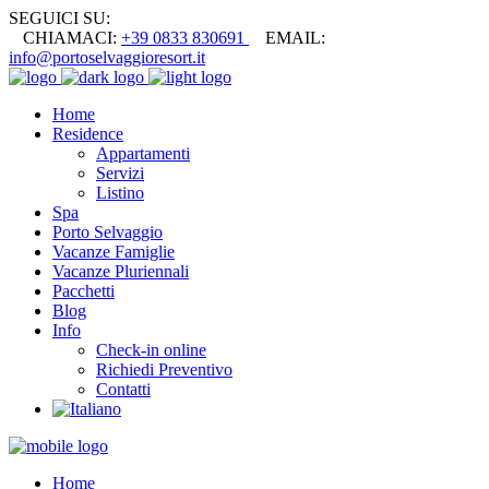
SEGUICI SU:
CHIAMACI:
+39 0833 830691
EMAIL:
info@portoselvaggioresort.it
Home
Residence
Appartamenti
Servizi
Listino
Spa
Porto Selvaggio
Vacanze Famiglie
Vacanze Pluriennali
Pacchetti
Blog
Info
Check-in online
Richiedi Preventivo
Contatti
Home