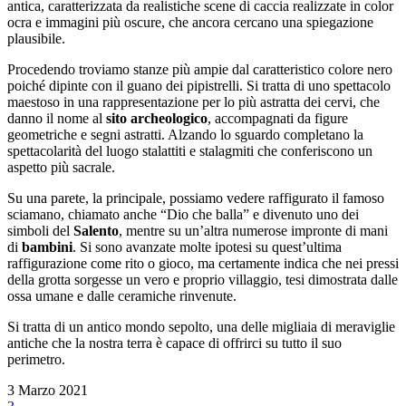
antica, caratterizzata da realistiche scene di caccia realizzate in color
ocra e immagini più oscure, che ancora cercano una spiegazione
plausibile.
Procedendo troviamo stanze più ampie dal caratteristico colore nero
poiché dipinte con il guano dei pipistrelli. Si tratta di uno spettacolo
maestoso in una rappresentazione per lo più astratta dei cervi, che
danno il nome al
sito archeologico
, accompagnati da figure
geometriche e segni astratti. Alzando lo sguardo completano la
spettacolarità del luogo stalattiti e stalagmiti che conferiscono un
aspetto più sacrale.
Su una parete, la principale, possiamo vedere raffigurato il famoso
sciamano, chiamato anche “Dio che balla” e divenuto uno dei
simboli del
Salento
, mentre su un’altra numerose impronte di mani
di
bambini
. Si sono avanzate molte ipotesi su quest’ultima
raffigurazione come rito o gioco, ma certamente indica che nei pressi
della grotta sorgesse un vero e proprio villaggio, tesi dimostrata dalle
ossa umane e dalle ceramiche rinvenute.
Si tratta di un antico mondo sepolto, una delle migliaia di meraviglie
antiche che la nostra terra è capace di offrirci su tutto il suo
perimetro.
3 Marzo 2021