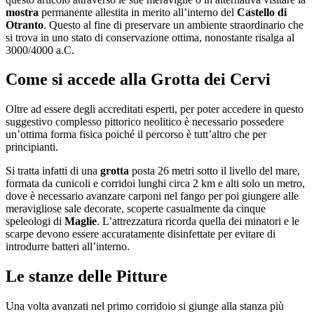
mostra
permanente allestita in merito all’interno del
Castello di
Otranto
. Questo al fine di preservare un ambiente straordinario che
si trova in uno stato di conservazione ottima, nonostante risalga al
3000/4000 a.C.
Come si accede alla Grotta dei Cervi
Oltre ad essere degli accreditati esperti, per poter accedere in questo
suggestivo complesso pittorico neolitico è necessario possedere
un’ottima forma fisica poiché il percorso è tutt’altro che per
principianti.
Si tratta infatti di una
grotta
posta 26 metri sotto il livello del mare,
formata da cunicoli e corridoi lunghi circa 2 km e alti solo un metro,
dove è necessario avanzare carponi nel fango per poi giungere alle
meravigliose sale decorate, scoperte casualmente da cinque
speleologi di
Maglie
. L’attrezzatura ricorda quella dei minatori e le
scarpe devono essere accuratamente disinfettate per evitare di
introdurre batteri all’interno.
Le stanze delle Pitture
Una volta avanzati nel primo corridoio si giunge alla stanza più