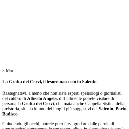
3
Mar
La Grotta dei Cervi, il tesoro nascosto in Salento
Rassegnatevi, a meno che non siate esperti speleologi o giornalisti
del calibro di
Alberto Angela
, difficilmente potrete visitare di
persona la
Grotta dei Cervi
, chiamata anche Cappella Sistina della
preistoria, situata in uno dei luoghi più suggestivi del
Salento
,
Porto
Badisco
.
Chiudendo gli occhi, potrete però farvi guidare dalle parole di
questo articolo attraverso le sue meraviglie o in alternativa visitare la