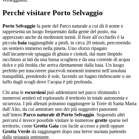
Perché visitare Porto Selvaggio
Porto Selvaggio
fa parte del Parco naturale a cui dà il nome e
rappresenta un luogo frequentato dalla gente del posto, ma
apprezzato anche da moltissimi turisti. Il fiore all’occhiello è la
piccola
baia
raggiungibile a piedi, in circa 20 minuti, percorrendo
un sentiero immerso nella pineta. Uno sforzo ripagato
dall’incantevole spiaggia di ghiaia e ciottoli, dal mare limpido
racchiuso ai lati da una bassa scogliera e da una corrente di acqua
dolce e più fredda che arriva direttamente dalla baia. Un luogo
perfetto per trascorrere piacevoli momenti immersi nell’assoluta
tranquillità, prendendo il sole, facendo un bagno rinfrescante o un
tuffo dagli scogli dove l’acqua è più profonda.
Chi ama le
escursioni
può addentrarsi nel parco sfruttando i
numerosi sentieri ed esplorando il territorio in totale autonomia e
sicurezza. I più allenati potranno raggiungere la Torre di Santa Maria
dall’Alto, da cui ammirare uno dei più suggestivi panorami
sull’intero
Parco naturale di Porto Selvaggio
. Seguendo altri
percorsi è invece possibile visitare le numerose
grotte
sparse nel
territorio, come
Grotta Gaia
con facile accesso a piedi oppure
Grotta Verde
da raggiungere dopo una breve nuotata partendo
dalla spiaggia antistante.