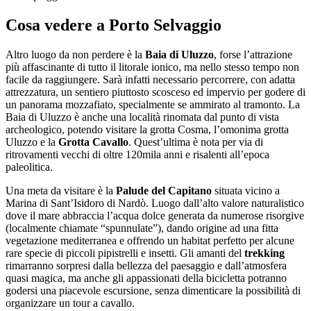
Cosa vedere a Porto Selvaggio
Altro luogo da non perdere è la
Baia di Uluzzo
, forse l’attrazione
più affascinante di tutto il litorale ionico, ma nello stesso tempo non
facile da raggiungere. Sarà infatti necessario percorrere, con adatta
attrezzatura, un sentiero piuttosto scosceso ed impervio per godere di
un panorama mozzafiato, specialmente se ammirato al tramonto. La
Baia di Uluzzo è anche una località rinomata dal punto di vista
archeologico, potendo visitare la grotta Cosma, l’omonima grotta
Uluzzo e la
Grotta Cavallo
. Quest’ultima è nota per via di
ritrovamenti vecchi di oltre 120mila anni e risalenti all’epoca
paleolitica.
Una meta da visitare è la
Palude del Capitano
situata vicino a
Marina di Sant’Isidoro di Nardò. Luogo dall’alto valore naturalistico
dove il mare abbraccia l’acqua dolce generata da numerose risorgive
(localmente chiamate “spunnulate”), dando origine ad una fitta
vegetazione mediterranea e offrendo un habitat perfetto per alcune
rare specie di piccoli pipistrelli e insetti. Gli amanti del
trekking
rimarranno sorpresi dalla bellezza del paesaggio e dall’atmosfera
quasi magica, ma anche gli appassionati della bicicletta potranno
godersi una piacevole escursione, senza dimenticare la possibilità di
organizzare un tour a cavallo.