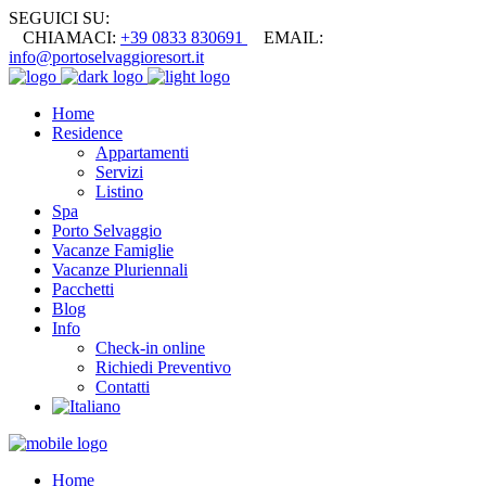
SEGUICI SU:
CHIAMACI:
+39 0833 830691
EMAIL:
info@portoselvaggioresort.it
Home
Residence
Appartamenti
Servizi
Listino
Spa
Porto Selvaggio
Vacanze Famiglie
Vacanze Pluriennali
Pacchetti
Blog
Info
Check-in online
Richiedi Preventivo
Contatti
Home