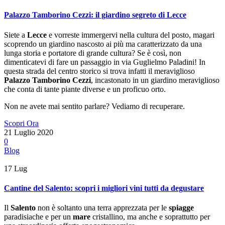
Palazzo Tamborino Cezzi: il giardino segreto di Lecce
Siete a
Lecce
e vorreste immergervi nella cultura del posto, magari
scoprendo un giardino nascosto ai più ma caratterizzato da una
lunga storia e portatore di grande cultura? Se è così, non
dimenticatevi di fare un passaggio in via Guglielmo Paladini! In
questa strada del centro storico si trova infatti il meraviglioso
Palazzo Tamborino Cezzi
, incastonato in un giardino meraviglioso
che conta di tante piante diverse e un proficuo orto.
Non ne avete mai sentito parlare? Vediamo di recuperare.
Scopri Ora
21 Luglio 2020
0
Blog
17
Lug
Cantine del Salento: scopri i migliori vini tutti da degustare
Il
Salento
non è soltanto una terra apprezzata per le
spiagge
paradisiache e per un
mare
cristallino, ma anche e soprattutto per