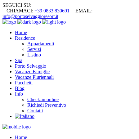
SEGUICI SU:
CHIAMACI:
+39 0833 830691
EMAIL:
info@portoselvaggioresort.it
Home
Residence
Appartamenti
Servizi
Listino
Spa
Porto Selvaggio
Vacanze Famiglie
Vacanze Pluriennali
Pacchetti
Blog
Info
Check-in online
Richiedi Preventivo
Contatti
Home