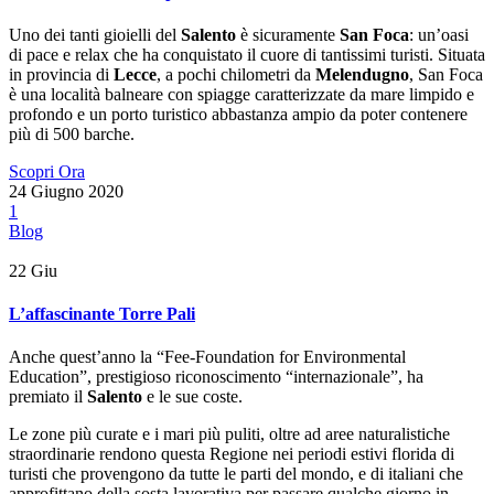
Uno dei tanti gioielli del
Salento
è sicuramente
San Foca
: un’oasi
di pace e relax che ha conquistato il cuore di tantissimi turisti. Situata
in provincia di
Lecce
, a pochi chilometri da
Melendugno
, San Foca
è una località balneare con spiagge caratterizzate da mare limpido e
profondo e un porto turistico abbastanza ampio da poter contenere
più di 500 barche.
Scopri Ora
24 Giugno 2020
1
Blog
22
Giu
L’affascinante Torre Pali
Anche quest’anno la “Fee-Foundation for Environmental
Education”, prestigioso riconoscimento “internazionale”, ha
premiato il
Salento
e le sue coste.
Le zone più curate e i mari più puliti, oltre ad aree naturalistiche
straordinarie rendono questa Regione nei periodi estivi florida di
turisti che provengono da tutte le parti del mondo, e di italiani che
approfittano della sosta lavorativa per passare qualche giorno in