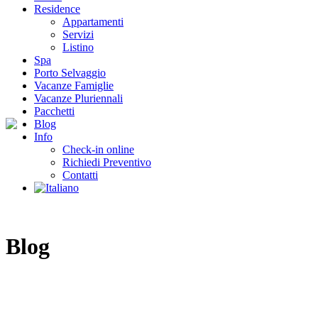
Residence
Appartamenti
Servizi
Listino
Spa
Porto Selvaggio
Vacanze Famiglie
Vacanze Pluriennali
Pacchetti
Blog
Info
Check-in online
Richiedi Preventivo
Contatti
Blog