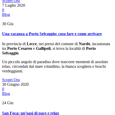
Scopri Ora
7 Luglio 2020
0
Blog
30
Giu
Una vacanza a Porto Selvaggio: cosa fare e come arrivare
In provincia di
Lecce
, nei pressi del comune di
Nardò
, incastonata
tra
Porto Cesareo
e
Gallipoli
, si trova la località di
Porto
Selvaggio
.
Un piccolo angolo di paradiso dove trascorre momenti di assoluto
relax, circondati dal mare cristallino, la bianca scogliera e boschi
verdeggianti.
Scopri Ora
30 Giugno 2020
0
Blog
24
Giu
San Foca: un’oasi di pace e relax