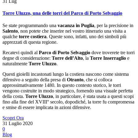
31
Lug
Torre Uluzzo, una delle torri del Parco di Porto Selvaggio
Se state programmando una
vacanza in Puglia
, per la precisione in
Salento
, non potete che inserire nel vostro itinerario una visita a
qualche
torre costiera
. Queste sono, infatti, uno dei simboli più
apprezzati di questa regione.
Recatevi quindi al
Parco di Porto Selvaggio
dove troverete tre torri
degne di considerazione:
Torre dell’Alto
, la
Torre Inserraglio
e
naturalmente
Torre Uluzzo
.
Questi gioielli incastonati lungo la costiera nascono come sistema
difensivo a seguito della presa di
Otranto
, che si colloca
approssimativamente 1480. In questo contesto storico, le torri
vengono costruite in modo strategico, fornendo una visuale perfetta
della costa.
Torre Uluzzo
, in particolare, è stata usata a questi scopi
fino alla fine del XVIII° secolo, dopodiché, la torre fu compromessa
e smise di essere implicata in azioni difensive.
Scopri Ora
31 Luglio 2020
0
Blog