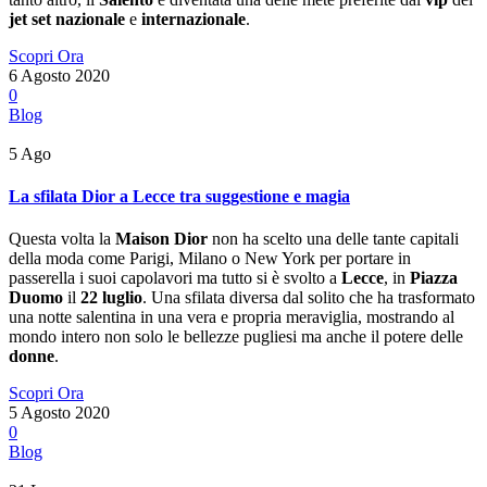
jet set nazionale
e
internazionale
.
Scopri Ora
6 Agosto 2020
0
Blog
5
Ago
La sfilata Dior a Lecce tra suggestione e magia
Questa volta la
Maison Dior
non ha scelto una delle tante capitali
della moda come Parigi, Milano o New York per portare in
passerella i suoi capolavori ma tutto si è svolto a
Lecce
, in
Piazza
Duomo
il
22 luglio
. Una sfilata diversa dal solito che ha trasformato
una notte salentina in una vera e propria meraviglia, mostrando al
mondo intero non solo le bellezze pugliesi ma anche il potere delle
donne
.
Scopri Ora
5 Agosto 2020
0
Blog