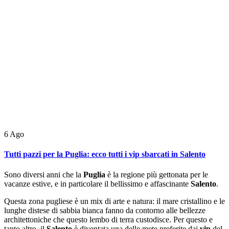
6
Ago
Tutti pazzi per la Puglia: ecco tutti i vip sbarcati in Salento
Sono diversi anni che la
Puglia
è la regione più gettonata per le
vacanze estive, e in particolare il bellissimo e affascinante
Salento
.
Questa zona pugliese è un mix di arte e natura: il mare cristallino e le
lunghe distese di sabbia bianca fanno da contorno alle bellezze
architettoniche che questo lembo di terra custodisce. Per questo e
tanto altro, il
Salento
è diventata una delle mete preferite dai
vip
del