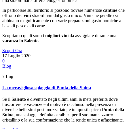
una straordinaria offerta enogastronomica.
In particolare sul territorio si possono trovare numerose
cantine
che
offrono dei
vini
straordinari dal gusto unico. Vini che peraltro si
abbinano magnificamente con varie preparazioni gastronomiche a
base di pesce e di carne.
Scopriamo quali sono i
migliori vini
da assaggiare durante una
vacanza in Salento
.
Scopri Ora
17 Luglio 2020
0
Blog
7
Lug
La meravigliosa spiaggia di Punta della Suina
Se il
Salento
è diventato negli ultimi anni la meta preferita dove
trascorrere le
vacanze
e il motivo è racchiuso nella presenza di
diversi e bellissimi posti mozzafiato, e tra questi spicca
Punta della
Suina
, una spiaggia definita caraibica per il suo mare azzurro
cristallino e la sua conformazione che la rende unica e affascinante.