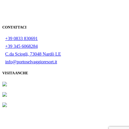
CONTATTACI
+39 0833 830691
+39 345 6068284
C.da Sciogli, 73048 Nardò LE
info@portoselvaggioresort.it
VISITA ANCHE
I.COS. TURISMO S.R.L., LIT. S.ISIDORO-S.CATERINA KM.2
- 73048 - NARDO' (LE), Rea: 272400, Partita IVA: 04181620750 -
Codice CIS: LE075052044S0007013 - © 2020 All rights reserved.