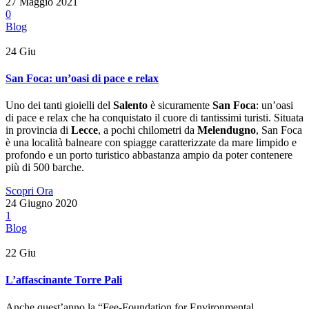
27 Maggio 2021
0
Blog
24
Giu
San Foca: un’oasi di pace e relax
Uno dei tanti gioielli del
Salento
è sicuramente
San Foca
: un’oasi
di pace e relax che ha conquistato il cuore di tantissimi turisti. Situata
in provincia di
Lecce
, a pochi chilometri da
Melendugno
, San Foca
è una località balneare con spiagge caratterizzate da mare limpido e
profondo e un porto turistico abbastanza ampio da poter contenere
più di 500 barche.
Scopri Ora
24 Giugno 2020
1
Blog
22
Giu
L’affascinante Torre Pali
Anche quest’anno la “Fee-Foundation for Environmental