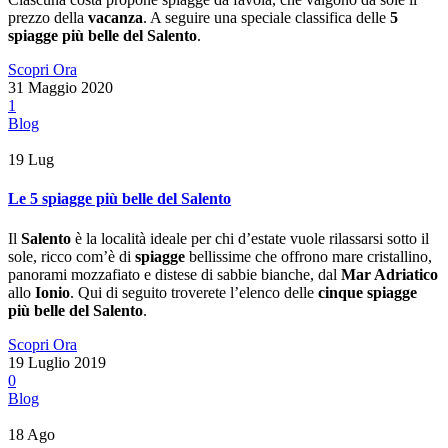
prezzo della
vacanza
. A seguire una speciale classifica delle
5
spiagge più belle del Salento
.
Scopri Ora
31 Maggio 2020
1
Blog
19
Lug
Le 5 spiagge più belle del Salento
Il
Salento
è la località ideale per chi d’estate vuole rilassarsi sotto il
sole, ricco com’è di
spiagge
bellissime che offrono mare cristallino,
panorami mozzafiato e distese di sabbie bianche, dal
Mar Adriatico
allo
Ionio
. Qui di seguito troverete l’elenco delle
cinque spiagge
più belle del Salento
.
Scopri Ora
19 Luglio 2019
0
Blog
18
Ago