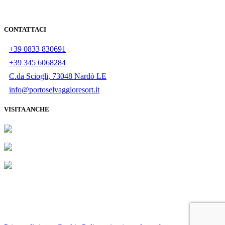
CONTATTACI
+39 0833 830691
+39 345 6068284
C.da Sciogli, 73048 Nardò LE
info@portoselvaggioresort.it
VISITA ANCHE
I.COS. TURISMO S.R.L., LIT. S.ISIDORO-S.CATERINA KM.2
- 73048 - NARDO' (LE), Rea: 272400, Partita IVA: 04181620750 -
Codice CIS: LE075052044S0007013 - © 2020 All rights reserved.
+39 0833
PRENOTA
Powered by
Envision
ORA