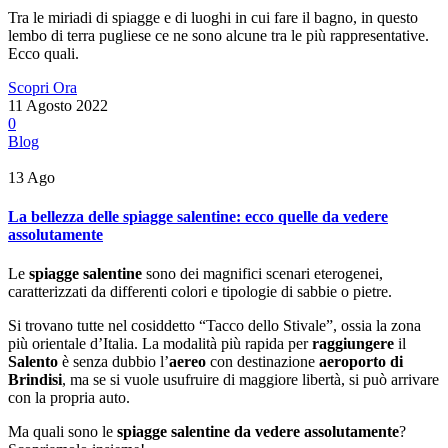
Tra le miriadi di spiagge e di luoghi in cui fare il bagno, in questo
lembo di terra pugliese ce ne sono alcune tra le più rappresentative.
Ecco quali.
Scopri Ora
11 Agosto 2022
0
Blog
13
Ago
La bellezza delle spiagge salentine: ecco quelle da vedere
assolutamente
Le
spiagge salentine
sono dei magnifici scenari eterogenei,
caratterizzati da differenti colori e tipologie di sabbie o pietre.
Si trovano tutte nel cosiddetto “Tacco dello Stivale”, ossia la zona
più orientale d’Italia. La modalità più rapida per
raggiungere
il
Salento
è senza dubbio l’
aereo
con destinazione
aeroporto di
Brindisi
, ma se si vuole usufruire di maggiore libertà, si può arrivare
con la propria auto.
Ma quali sono le
spiagge salentine da vedere assolutamente
?