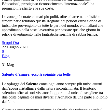
Education”, prestigioso riconoscimento “internazionale”, ha
premiato il
Salento
e le sue coste.
Le zone più curate e i mari più puliti, oltre ad aree naturalistiche
straordinarie rendono questa Regione nei periodi estivi florida di
turisti che provengono da tutte le parti del mondo, e di italiani che
approfittano della sosta lavorativa per passare qualche giorno in
relax e divertimento nelle fantastiche spiagge di sabbia bianca.
Scopri Ora
22 Giugno 2020
0
Blog
31
Mag
Salento d’amare: ecco le spiagge più belle
Le
spiagge
del
Salento
conta ogni anno sempre più turisti attratti
dall’acqua cristallina e dalla natura incontaminata. Il territorio
salentino offre ai suoi visitatori l’opportunità unica di scegliere tra
due coste bagnate da mari diversi: l’Adriatico da una parte e lo Ionio
dall’altra.
Ciascuna costa propone spiagge da favola, che valgono da sole il