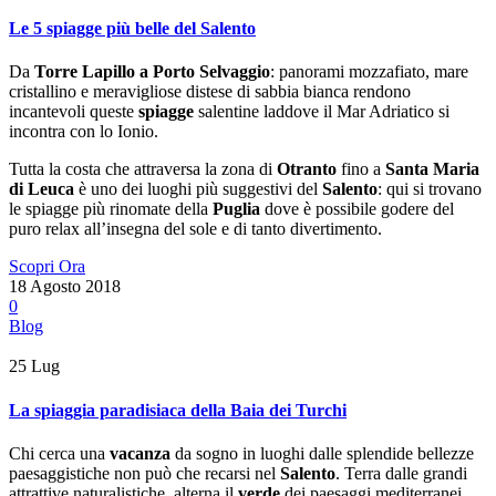
Le 5 spiagge più belle del Salento
Da
Torre Lapillo
a Porto Selvaggio
: panorami mozzafiato, mare
cristallino e meravigliose distese di sabbia bianca rendono
incantevoli queste
spiagge
salentine laddove il Mar Adriatico si
incontra con lo Ionio.
Tutta la costa che attraversa la zona di
Otranto
fino a
Santa Maria
di Leuca
è uno dei luoghi più suggestivi del
Salento
: qui si trovano
le spiagge più rinomate della
Puglia
dove è possibile godere del
puro relax all’insegna del sole e di tanto divertimento.
Scopri Ora
18 Agosto 2018
0
Blog
25
Lug
La spiaggia paradisiaca della Baia dei Turchi
Chi cerca una
vacanza
da sogno in luoghi dalle splendide bellezze
paesaggistiche non può che recarsi nel
Salento
. Terra dalle grandi
attrattive naturalistiche, alterna il
verde
dei paesaggi mediterranei