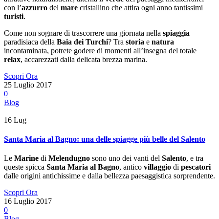
con l’
azzurro
del
mare
cristallino che attira ogni anno tantissimi
turisti
.
Come non sognare di trascorrere una giornata nella
spiaggia
paradisiaca della
Baia dei Turchi
? Tra
storia
e
natura
incontaminata, potrete godere di momenti all’insegna del totale
relax
, accarezzati dalla delicata brezza marina.
Scopri Ora
25 Luglio 2017
0
Blog
16
Lug
Santa Maria al Bagno: una delle spiagge più belle del Salento
Le
Marine
di
Melendugno
sono uno dei vanti del
Salento
, e tra
queste spicca
Santa Maria al Bagno
, antico
villaggio
di
pescatori
dalle origini antichissime e dalla bellezza paesaggistica sorprendente.
Scopri Ora
16 Luglio 2017
0
Blog