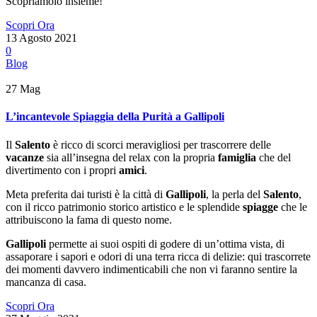
Scopriamolo insieme!
Scopri Ora
13 Agosto 2021
0
Blog
27
Mag
L’incantevole Spiaggia della Purità a Gallipoli
Il
Salento
è ricco di scorci meravigliosi per trascorrere delle
vacanze
sia all’insegna del relax con la propria
famiglia
che del
divertimento con i propri
amici
.
Meta preferita dai turisti è la città di
Gallipoli
, la perla del
Salento
,
con il ricco patrimonio storico artistico e le splendide
spiagge
che le
attribuiscono la fama di questo nome.
Gallipoli
permette ai suoi ospiti di godere di un’ottima vista, di
assaporare i sapori e odori di una terra ricca di delizie: qui trascorrete
dei momenti davvero indimenticabili che non vi faranno sentire la
mancanza di casa.
Scopri Ora