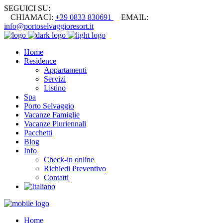
SEGUICI SU:
CHIAMACI:
+39 0833 830691
EMAIL:
info@portoselvaggioresort.it
Home
Residence
Appartamenti
Servizi
Listino
Spa
Porto Selvaggio
Vacanze Famiglie
Vacanze Pluriennali
Pacchetti
Blog
Info
Check-in online
Richiedi Preventivo
Contatti
Home