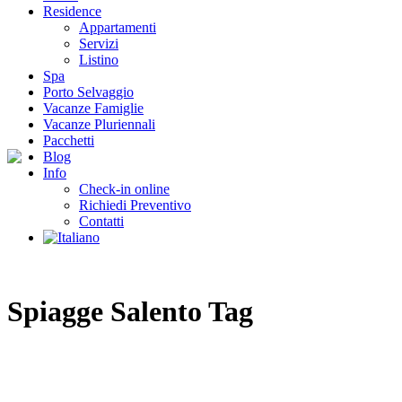
Residence
Appartamenti
Servizi
Listino
Spa
Porto Selvaggio
Vacanze Famiglie
Vacanze Pluriennali
Pacchetti
Blog
Info
Check-in online
Richiedi Preventivo
Contatti
Spiagge Salento Tag